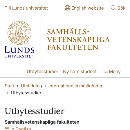
Hoppa till huvudinnehåll
Hoppa till huvudinnehåll
Till Lunds universitet
English website
Sök
Utbytesstudier
Ny som student
Meny
Start
Utbildning
Internationella möjligheter
Utbytesstudier
Utbytesstudier
Samhällsvetenskapliga fakulteten
In English