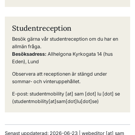
Studentreception
Besök gärna vår studentreception om du har en
allmän fråga.
Besöksadress:
Allhelgona Kyrkogata 14 (hus
Eden), Lund
Observera att receptionen är stängd under
sommar- och vinteruppehållet.
E-post:
studentmobility
[at]
sam
[dot]
lu
[dot]
se
(
studentmobility[at]sam[dot]lu[dot]se
)
Senast uppdaterad: 2026-06-23 |
webeditor
[at]
sam