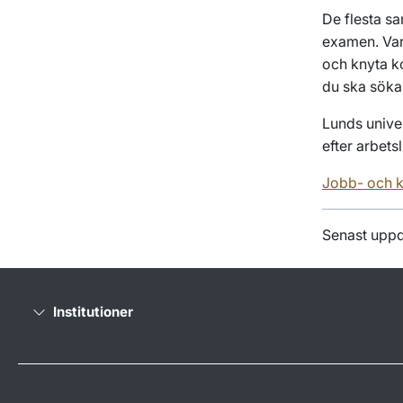
De flesta sa
examen. Varj
och knyta k
du ska söka
Lunds univer
efter arbets
Jobb- och k
Senast uppd
Institutioner