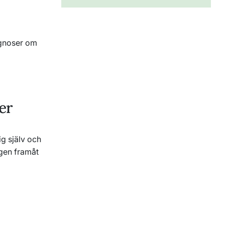
ognoser om
er
ig själv och
ägen framåt