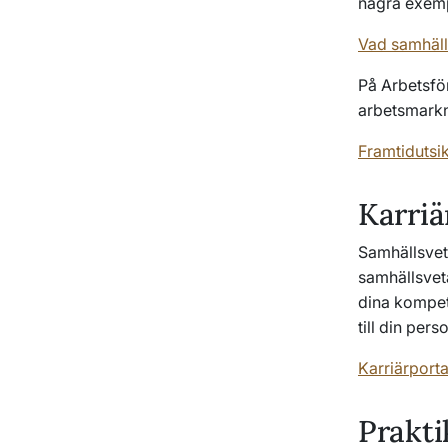
några exemp
Vad samhäll
På Arbetsfö
arbetsmarkna
Framtidutsi
Karriä
Samhällsvete
samhällsveta
dina kompet
till din per
Karriärporta
Prakti