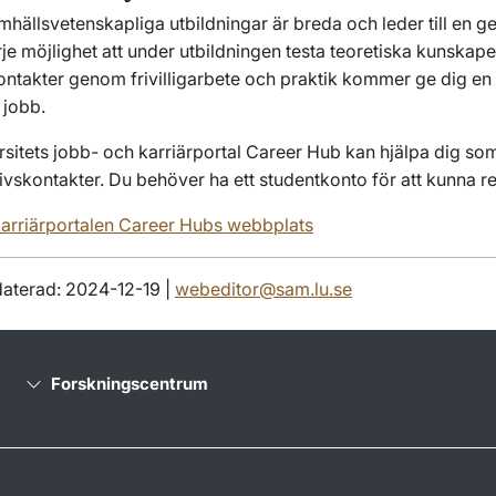
mhällsvetenskapliga utbildningar är breda och leder till en ge
e möjlighet att under utbildningen testa teoretiska kunskaper
ontakter genom frivilligarbete och praktik kommer ge dig en 
 jobb.
sitets jobb- och karriärportal Career Hub kan hjälpa dig som
livskontakter. Du behöver ha ett studentkonto för att kunna re
arriärportalen Career Hubs webbplats
aterad: 2024-12-19 |
webeditor@sam.lu.se
Forskningscentrum