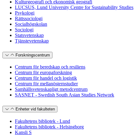
Kulturgeografi och ekonomisk geografi
LUCSUS, Lund University Centre for Sustainability Studies
Psykologi
Rättssociologi
Socialhögskolan
Sociologi
Statsvetenskap
Tjänstevetenskap
Forskningscentrum
Centrum för beredskap och resiliens
Centrum för europaforskning
Centrum för handel och logistik
Centrum för mellanösternstudier
Samhällsvetenskapligt metodcentrum
SASNET - Swedish South Asian Studies Network
Enheter vid fakulteten
Fakultetens bibliotek - Lund
Fakultetens bibliotek - Helsingborg
Kansli S