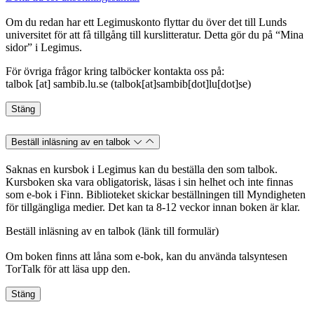
Om du redan har ett Legimuskonto flyttar du över det till Lunds
universitet för att få tillgång till kurslitteratur. Detta gör du på “Mina
sidor” i Legimus.
För övriga frågor kring talböcker kontakta oss på:
talbok
[at]
sambib
.
lu
.
se
(
talbok[at]sambib[dot]lu[dot]se
)
Stäng
Beställ inläsning av en talbok
Saknas en kursbok i Legimus kan du beställa den som talbok.
Kursboken ska vara obligatorisk, läsas i sin helhet och inte finnas
som e-bok i Finn. Biblioteket skickar beställningen till Myndigheten
för tillgängliga medier. Det kan ta 8-12 veckor innan boken är klar.
Beställ inläsning av en talbok (länk till formulär)
Om boken finns att låna som e-bok, kan du använda talsyntesen
TorTalk för att läsa upp den.
Stäng