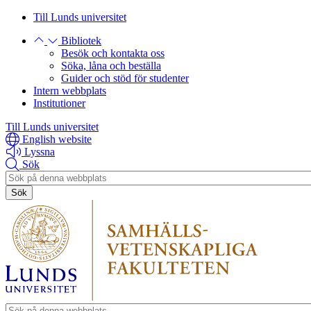
Hoppa
Hoppa
Till Lunds universitet
till
till
Bibliotek
huvudinnehåll
huvudinnehåll
Besök och kontakta oss
Söka, låna och beställa
Guider och stöd för studenter
Intern webbplats
Institutioner
Till Lunds universitet
English website
Lyssna
Sök
Header
search
Header