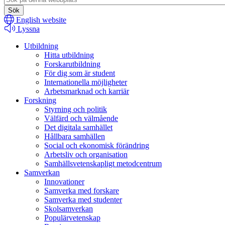
search
English website
Lyssna
Utbildning
Hitta utbildning
Forskarutbildning
För dig som är student
Internationella möjligheter
Arbetsmarknad och karriär
Forskning
Styrning och politik
Välfärd och välmående
Det digitala samhället
Hållbara samhällen
Social och ekonomisk förändring
Arbetsliv och organisation
Samhällsvetenskapligt metodcentrum
Samverkan
Innovationer
Samverka med forskare
Samverka med studenter
Skolsamverkan
Populärvetenskap