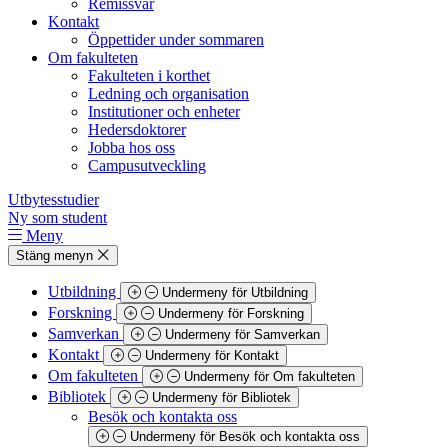
Remissvar
Kontakt
Öppettider under sommaren
Om fakulteten
Fakulteten i korthet
Ledning och organisation
Institutioner och enheter
Hedersdoktorer
Jobba hos oss
Campusutveckling
Utbytesstudier
Ny som student
Meny
Stäng menyn
Utbildning
Undermeny för Utbildning
Forskning
Undermeny för Forskning
Samverkan
Undermeny för Samverkan
Kontakt
Undermeny för Kontakt
Om fakulteten
Undermeny för Om fakulteten
Bibliotek
Undermeny för Bibliotek
Besök och kontakta oss
Undermeny för Besök och kontakta oss