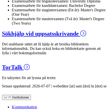
Examensarbete för högskoleexamen: University Diploma
Examensarbete för kandidatexamen: Bachelor Degree
Examensarbete för magisterexamen (Ett år): Master's Degree
(One Year)
Examensarbete för masterexamen (Två år): Master's Degree
(Two Years)
Sökhjälp vid uppsatsskrivande
Det snabbaste sättet att få hjälp är att besöka bibliotekets
informationsdisk. Du kan också boka en bibliotekarie genom att
fylla i vårt bokningsformulär.
TorTalk
En talsyntes för att lyssna på texter.
Senast uppdaterad: 2026-07-07 |
webeditor
[at]
sam
[dot]
lu
[dot]
se
Institutioner
Kommunikation