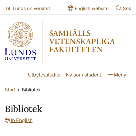
Hoppa till huvudinnehåll
Hoppa till huvudinnehåll
Till Lunds universitet
English website
Sök
Utbytesstudier
Ny som student
Meny
Start
Bibliotek
Bibliotek
In English