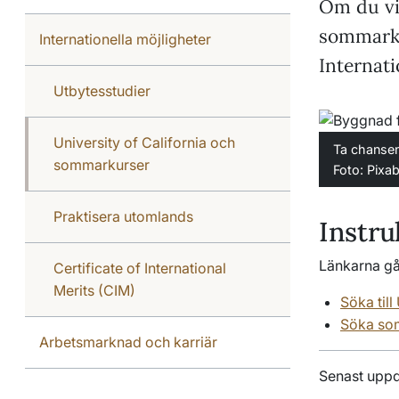
Om du vil
sommarku
Internationella möjligheter
Internati
Utbytesstudier
University of California och
Ta chansen
sommarkurser
Foto: Pixa
Praktisera utomlands
Instru
Länkarna går
Certificate of International
Merits (CIM)
Söka till
Söka so
Arbetsmarknad och karriär
Senast uppd