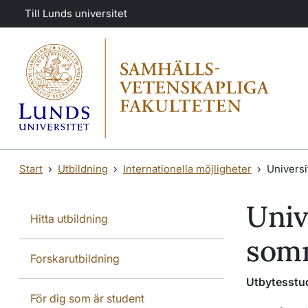
Hoppa till huvudinnehåll
Hoppa till huvudinnehåll
Till Lunds universitet
Start
Utbildning
Internationella möjligheter
Universi
Univ
Hitta utbildning
som
Forskarutbildning
Utbytesstu
För dig som är student