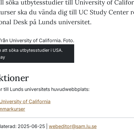
l söka utbytesstudier till University of Califor
rser ska du vända dig till UC Study Center r
onal Desk på Lunds universitet.
 att söka utbytesstudier i USA.
bay
ktioner
 till Lunds universitets huvudwebbplats:
 University of California
mmarkurser
aterad: 2025-06-25 |
webeditor@sam.lu.se