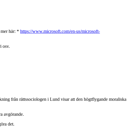
s mer här: *
https://www.microsoft.com/en-us/microsoft-
i osv.
rskning från rättssociologen i Lund visar att den högtflygande moraliska
ara avgörande.
göra det.