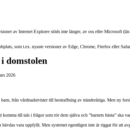
oner av Internet Explorer stöds inte längre, av oss eller Microsoft (lä
plats, som t.ex. nyaste versioner av Edge, Chrome, Firefox eller Safar
 i domstolen
ars 2026
ed barn, från vårdnadstvister till bestraffning av minderåriga. Men ny fo
t komma till tals i frågor som rör dem själva och ”barnets bästa” ska v
h hävdas vara uppfyllt. Men systemet egentligen inte är riggat för att av