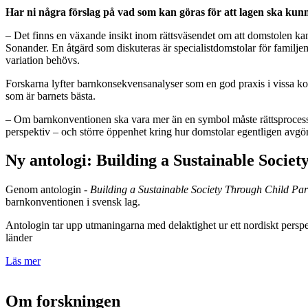
Har ni några förslag på vad som kan göras för att lagen ska kunn
– Det finns en växande insikt inom rättsväsendet om att domstolen kan
Sonander. En åtgärd som diskuteras är specialistdomstolar för familjem
variation behövs.
Forskarna lyfter barnkonsekvensanalyser som en god praxis i vissa 
som är barnets bästa.
– Om barnkonventionen ska vara mer än en symbol måste rättsprocessen
perspektiv – och större öppenhet kring hur domstolar egentligen avgö
Ny antologi: Building a Sustainable Societ
Genom antologin -
Building a Sustainable Society Through Child Part
barnkonventionen i svensk lag.
Antologin tar upp utmaningarna med delaktighet ur ett nordiskt perspek
länder
Läs mer
Om forskningen