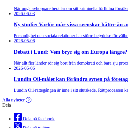
När unga avhoppare berättar om sitt kriminella förflutna försöke
2026-06-03
Ny studie: Varför mår vissa svenskar bättre än
Personlighet och sociala relationer har större betydelse för väl
2026-05-06
Debatt i Lund: Vem bryr sig om Europa längre
När allt fler länder rör sig bort från demokrati och bara sju pro
2026-05-06
Lundin Oil-målet kan förändra synen på företag
Lundin Oil-rättegången är inne i sitt slutskede. Rättprocessen k
Alla nyheter
Dela
Dela på facebook
Dela på twitter