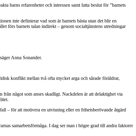
a barns erfarenheter och intressen samt fatta beslut för ”barnets
ionen inte definierar vad som är barnets bästa utan det blir en
ället förs barnets talan indirekt – genom socialtjänstens utredningar
vt, säger Anna Sonander.
uridisk konflikt mellan två ofta mycket arga och sårade föräldrar,
n från något som anses skadligt. Nackdelen är att delaktighet via
litet.
fall – för att motivera en utvisning eller en frihetsberövande åtgärd
rarnas samarbetsförmåga. I dag ser man i högre grad till andra faktorer