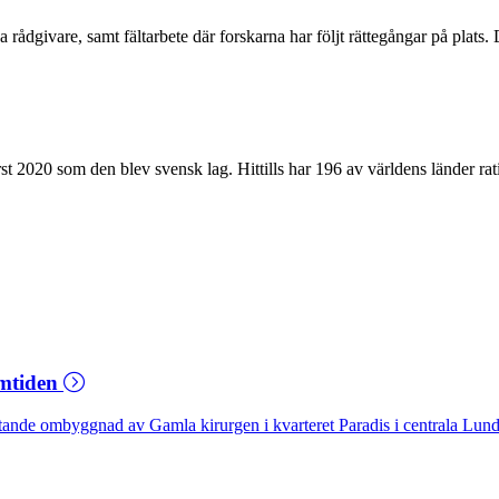
dgivare, samt fältarbete där forskarna har följt rättegångar på plats. D
 2020 som den blev svensk lag. Hittills har 196 av världens länder rati
amtiden
ande ombyggnad av Gamla kirurgen i kvarteret Paradis i centrala Lund. S