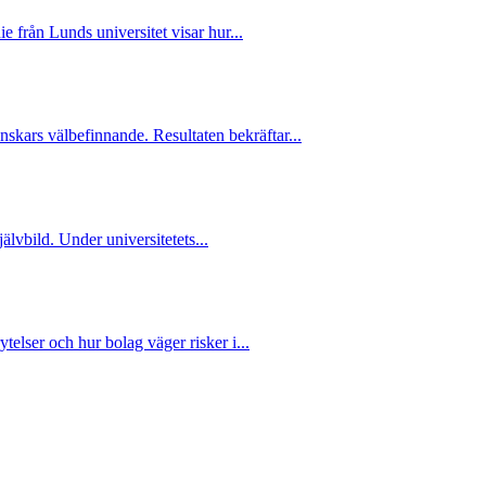
e från Lunds universitet visar hur...
nskars välbefinnande. Resultaten bekräftar...
älvbild. Under universitetets...
telser och hur bolag väger risker i...