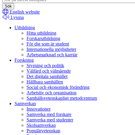
search
English website
Lyssna
Utbildning
Hitta utbildning
Forskarutbildning
För dig som är student
Internationella möjligheter
Arbetsmarknad och karriär
Forskning
Styrning och politik
Välfärd och välmående
Det digitala samhället
Hållbara samhällen
Social och ekonomisk förändring
Arbetsliv och organisation
Samhällsvetenskapligt metodcentrum
Samverkan
Innovationer
Samverka med forskare
Samverka med studenter
Skolsamverkan
Populärvetenskap