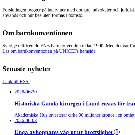
Forskningen bygger på intervjuer med domare, advokater och juridiska rå
används och hur besluten formas i domstol.
Om barnkonventionen
Sverige ratificerade FN:s barnkonvention redan 1990. Men det var först
Läs om barnkonventionen på UNICEFs hemsida
Senaste nyheter
Länk till RSS
2026-06-30
Historiska Gamla kirurgen i Lund rustas för fr
Akademiska Hus investerar cirka 90 miljoner kronor i en omfatt
2026-06-08
Unga avhoppares väg ut ur brottslighet