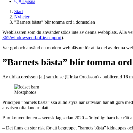
Lyssna
Start
Nyheter
”Barnets bästa” blir tomma ord i domstolen
Webbläsaren som du använder stöds inte av denna webbplats. Alla versi
365/windows/end-of-ie-support
).
Var god och använd en modern webbläsare för att ta del av denna webb
”Barnets bästa” blir tomma ord
Av
ulrika
.
oredsson
[at]
sam
.
lu
.
se
(Ulrika Oredsson)
- publicerad 16 m
Mostphotos
Principen ”barnets bästa” ska alltid styra när rättvisan har att göra m
ansatsen ofta landar platt.
Barnkonventionen – svensk lag sedan 2020 – är tydlig: barn har rätt at
– Det finns en stor risk för att begreppet ”barnets bästa” kidnappas oc