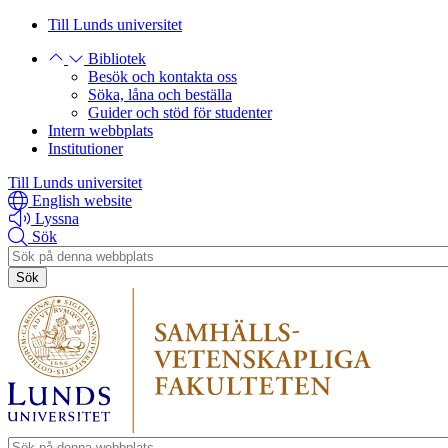
Hoppa
Hoppa
Till Lunds universitet
till
till
Bibliotek
huvudinnehåll
huvudinnehåll
Besök och kontakta oss
Söka, låna och beställa
Guider och stöd för studenter
Intern webbplats
Institutioner
Till Lunds universitet
English website
Lyssna
Sök
Header
search
Header