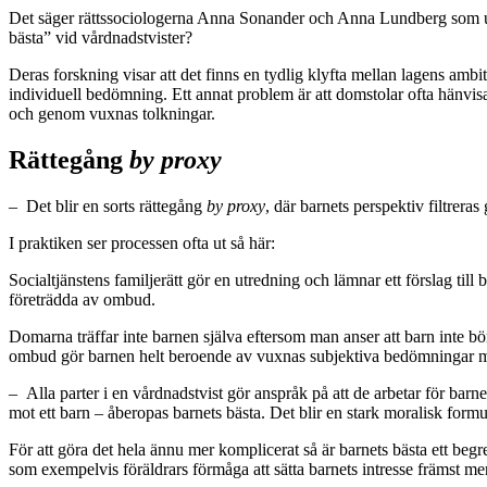
Det säger rättssociologerna Anna Sonander och Anna Lundberg som unde
bästa” vid vårdnadstvister?
Deras forskning visar att det finns en tydlig klyfta mellan lagens ambi
individuell bedömning. Ett annat problem är att domstolar ofta hänvisar 
och genom vuxnas tolkningar.
Rättegång
by proxy
– Det blir en sorts rättegång
by proxy
, där barnets perspektiv filtrera
I praktiken ser processen ofta ut så här:
Socialtjänstens familjerätt gör en utredning och lämnar ett förslag till
företrädda av ombud.
Domarna träffar inte barnen själva eftersom man anser att barn inte b
ombud gör barnen helt beroende av vuxnas subjektiva bedömningar med r
– Alla parter i en vårdnadstvist gör anspråk på att de arbetar för barne
mot ett barn – åberopas barnets bästa. Det blir en stark moralisk fo
För att göra det hela ännu mer komplicerat så är barnets bästa ett begr
som exempelvis
föräldrars förmåga att sätta barnets intresse främst m