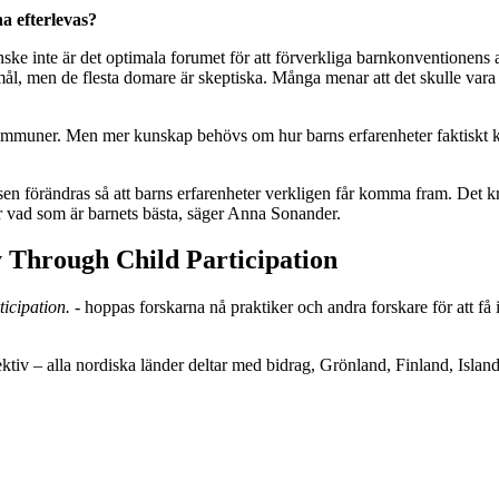
a efterlevas?
ske inte är det optimala forumet för att förverkliga barnkonventionens 
ål, men de flesta domare är skeptiska. Många menar att det skulle vara 
kommuner. Men mer kunskap behövs om hur barns erfarenheter faktiskt 
 förändras så att barns erfarenheter verkligen får komma fram. Det kr
r vad som är barnets bästa, säger Anna Sonander.
y Through Child Participation
icipation. -
hoppas forskarna nå praktiker och andra forskare för att 
tiv – alla nordiska länder deltar med bidrag, Grönland, Finland, Island