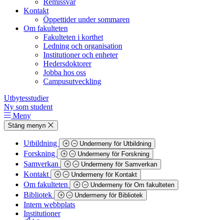
Remissvar
Kontakt
Öppettider under sommaren
Om fakulteten
Fakulteten i korthet
Ledning och organisation
Institutioner och enheter
Hedersdoktorer
Jobba hos oss
Campusutveckling
Utbytesstudier
Ny som student
Meny
Stäng menyn
Utbildning
Undermeny för Utbildning
Forskning
Undermeny för Forskning
Samverkan
Undermeny för Samverkan
Kontakt
Undermeny för Kontakt
Om fakulteten
Undermeny för Om fakulteten
Bibliotek
Undermeny för Bibliotek
Intern webbplats
Institutioner