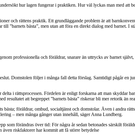
rsökt hur lagen fungerar i praktiken. Hur väl lyckas man med att beakt
tioner och rättens praktik. Ett grundläggande problem är att barnkonvent
till ”barnets bästa”, men utan att föra en direkt dialog med barnet. I st
s genom professionella och föräldrar, snarare än uttrycks av barnet själ
 beslut. Domstolen följer i många fall detta förslag. Samtidigt pågår en j
ör
delta i rättsprocessen.
Fördelen är enligt forskarna att man skyddar bar
esultatet att begreppet ”barnets bästa” riskerar bli mer retorik än rea
ts bästa; föräldrar, ombud, socialtjänst och domstolar. Även i andra rätts
rmulering – men många gånger utan innehåll, säger Anna Lundberg.
epp som förändras över tid: För några år sedan betonades särskilt föräld
en även riskfaktorer har kommit att få större betydelse