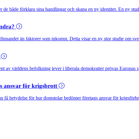
r de både förklara sina handlingar och skapa en ny identitet. En ny studi
 andra?
befinnandet än faktorer som inkomst. Detta visar en ny stor studie om sve
?
cent av världens befolkning lever i liberala demokratier prövas Europas sj
s ansvar för krigsbrott
an få betydelse för hur domstolar bedömer företags ansvar för krigsförbry