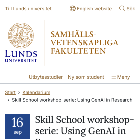
Hoppa till huvudinnehåll
Hoppa till huvudinnehåll
Till Lunds universitet
English website
Sök
Utbytesstudier
Ny som student
Meny
Start
Kalendarium
Skill School workshop-serie: Using GenAI in Research
Skill School workshop-
16
serie: Using GenAI in
sep